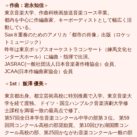
＜
作曲：岩永知佳
＞
東京音楽大学、作曲科映画放送音楽コース卒業。
都内を中心に作編曲家、キーボーディストとして幅広く活
動している。
Sax８重奏のためのアメリカ「都市の肖像」出版（ロケッ
トミュージック）
昨年は東京ポップスオーケストラコンサート（練馬文化セ
ンター大ホール）に編曲・指揮で出演。
JASRAC(一般社団法人日本音楽著作権協会）会員、
JCAA(日本作編曲家協会）会員
＜
1st： 飯澤 優美
＞
東京都出身。都立芸術高校に特別推薦で入学。東京音楽大
学を経て渡独。 ドイツ・国立ハンブルク音楽演劇大学修
士課程を満場一致の最高点で修了。
第57回全日本学生音楽コンクール中学の部第３位。 第59
回同コンクール高校の部奨励賞。 第10回びわ湖国際コン
クール高校の部、第25回かながわ音楽コンクール一般の部