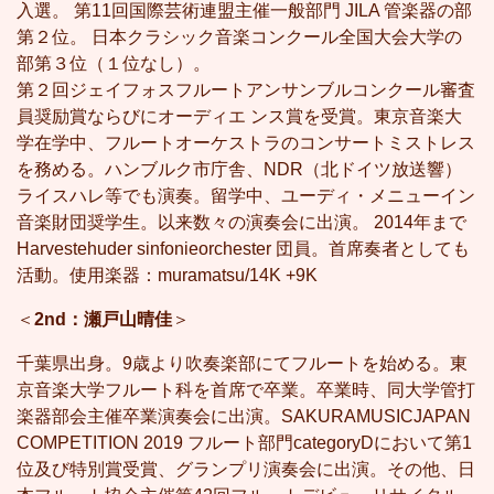
入選。 第11回国際芸術連盟主催一般部門 JILA 管楽器の部
第２位。 日本クラシック音楽コンクール全国大会大学の
部第３位（１位なし）。
第２回ジェイフォスフルートアンサンブルコンクール審査
員奨励賞ならびにオーディエ ンス賞を受賞。東京音楽大
学在学中、フルートオーケストラのコンサートミストレス
を務める。ハンブルク市庁舎、NDR（北ドイツ放送響）
ライスハレ等でも演奏。留学中、ユーディ・メニューイン
音楽財団奨学生。以来数々の演奏会に出演。 2014年まで
Harvestehuder sinfonieorchester 団員。首席奏者としても
活動。使用楽器：muramatsu/14K +9K
＜
2nd：瀬戸山晴佳
＞
千葉県出身。9歳より吹奏楽部にてフルートを始める。東
京音楽大学フルート科を首席で卒業。卒業時、同大学管打
楽器部会主催卒業演奏会に出演。SAKURAMUSICJAPAN
COMPETITION 2019 フルート部門categoryDにおいて第1
位及び特別賞受賞、グランプリ演奏会に出演。その他、日