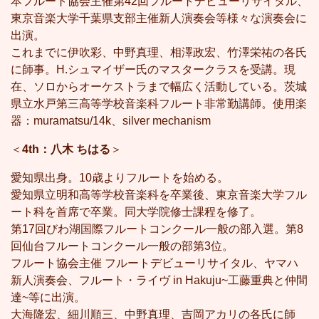
本フルート協会主催第42回フルートデビューリサイタル、
東京音楽大学千葉県支部主催新人演奏会等様々な演奏会に
出演。
これまでに伊吹彩、中野真理、相澤政宏、竹澤栄祐の各氏
に師事。H.シュマイザー氏のマスタークラスを受講。現
在、ソロからオーケストラまで幅広く活動している。茨城
県立水戸第三高等学校音楽科フルート非常勤講師。使用楽
器：muramatsu/14k、silver mechanism
＜
4th：八木 ちはる
＞
愛知県出身。10歳よりフルートを始める。
愛知県立明和高等学校音楽科を卒業後、東京音楽大学フル
ート科を首席で卒業。同大学院修士課程を修了。
第17回びわ湖国際フルートコンクール一般の部入選。第8
回仙台フルートコンクール一般の部第3位。
フルート協会主催 フルートデビューリサイタル、ヤマハ
新人演奏会、フルート・ライヴ in Hakuju~工藤重典と仲間
達~等に出演。
大海隆宏、細川順三、中野真理、吉岡アカリの各氏に師