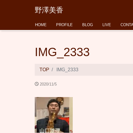
野澤美香
HOME
PROFILE
BLOG
LIVE
CONT
IMG_2333
TOP
IMG_2333
2020/11/5