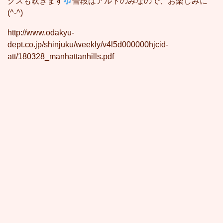
クスも吹きます
普段はアルトのみなので、お楽しみに
(^-^)
http://www.odakyu-
dept.co.jp/shinjuku/weekly/v4l5d000000hjcid-
att/180328_manhattanhills.pdf