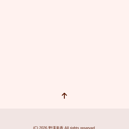
(C) 2026
野澤美香
All rights reserved.