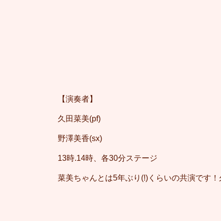
【演奏者】
久田菜美(pf)
野澤美香(sx)
13時.14時、各30分ステージ
菜美ちゃんとは5年ぶり(!)くらいの共演で