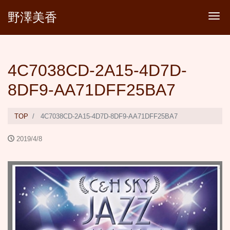
野澤美香
Tog
4C7038CD-2A15-4D7D-
8DF9-AA71DFF25BA7
TOP
4C7038CD-2A15-4D7D-8DF9-AA71DFF25BA7
2019/4/8