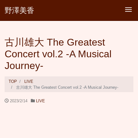
野澤美香
Tog
古川雄大 The Greatest
Concert vol.2 -A Musical
Journey-
TOP
LIVE
古川雄大 The Greatest Concert vol.2 -A Musical Journey-
2023/2/14
LIVE