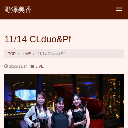
野澤美香
Tog
11/14 CLduo&Pf
TOP
LIVE
11/14 CLduo&Pf
2023/11/14
LIVE