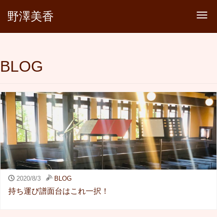
野澤美香
Tog
BLOG
2020/8/3
BLOG
持ち運び譜面台はこれ一択！